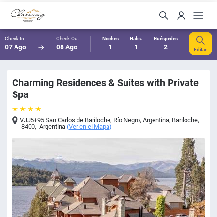
Check-In
Check-Out
Noches
Habs.
Huéspedes
07 Ago
08 Ago
1
1
2
Editar
Charming Residences & Suites with Private
Spa
VJJ5+95 San Carlos de Bariloche, Río Negro, Argentina
,
Bariloche
,
8400
,
Argentina
(
Ver en el Mapa
)