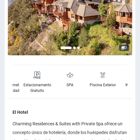
7
o a Internet
Estacionamento
SPA
Piscina Exterior
Wifi grat
ta Velocidad
Gratuito
El Hotel
Charming Residences & Suites with Private Spa ofrece un
concepto único de hotelería, donde los huéspedes disfrutan