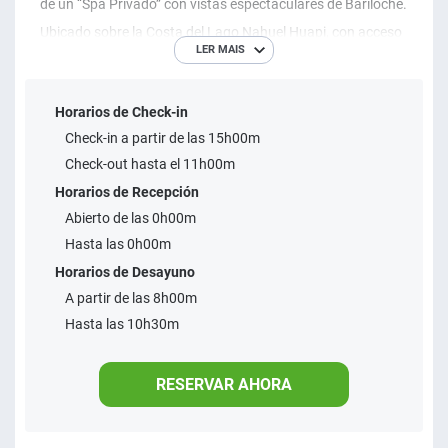
de un “Spa Privado” con vistas espectaculares de Bariloche.
Ubicado sobre la Costa del Lago Nahuel Huapi, con acceso
LER MAIS
a restaurante, piscina, jacuzzis, gimnasio y playa. Las
suites cuentan con hidromasaje, sauna y duchas
Horarios de Check-in
escocesas con aromacolor terapia.
Check-in a partir de las 15h00m
Check-out hasta el 11h00m
Horarios de Recepción
Abierto de las 0h00m
Hasta las 0h00m
Horarios de Desayuno
A partir de las 8h00m
Hasta las 10h30m
RESERVAR AHORA