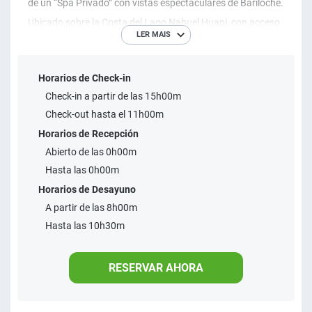
de un “Spa Privado” con vistas espectaculares de Bariloche.
Ubicado sobre la Costa del Lago Nahuel Huapi, con acceso
LER MAIS
a restaurante, piscina, jacuzzis, gimnasio y playa. Las
suites cuentan con hidromasaje, sauna y duchas
Horarios de Check-in
escocesas con aromacolor terapia.
Check-in a partir de las 15h00m
Check-out hasta el 11h00m
Horarios de Recepción
Abierto de las 0h00m
Hasta las 0h00m
Horarios de Desayuno
A partir de las 8h00m
Hasta las 10h30m
RESERVAR AHORA