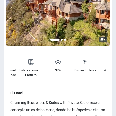
7
o a Internet
Estacionamento
SPA
Piscina Exterior
Wifi grat
ta Velocidad
Gratuito
El Hotel
Charming Residences & Suites with Private Spa ofrece un
concepto único de hotelería, donde los huéspedes disfrutan