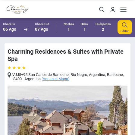
Check-In
Check-Out
Noches
Habs.
Huéspedes
06 Ago
07 Ago
1
1
2
Editar
Charming Residences & Suites with Private
Spa
VJJ5+95 San Carlos de Bariloche, Río Negro, Argentina
,
Bariloche
,
8400
,
Argentina
(
Ver en el Mapa
)