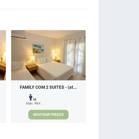
FAMILY COM 2 SUITES - (at...
x6
Max. PAX
MOSTRAR PREÇOS