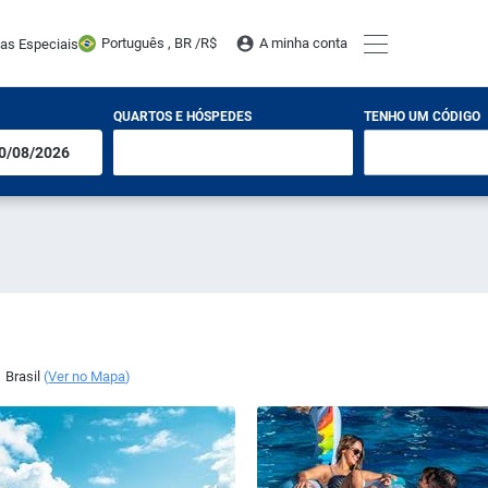
Português , BR /
R$
A minha conta
tas Especiais
QUARTOS E HÓSPEDES
TENHO UM CÓDIGO
,
Brasil
(
Ver no Mapa
)