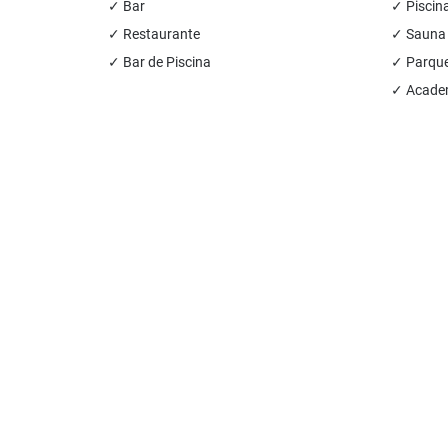
✓ Bar
✓ Piscin
✓ Restaurante
✓ Sauna
✓ Bar de Piscina
✓ Parque 
✓ Academ