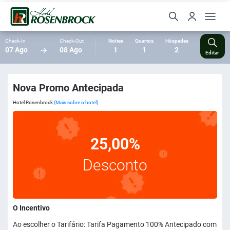
Check-In
Check-Out
Noites
Quartos
Hóspedes
07 Ago
08 Ago
1
1
2
Editar
Nova Promo Antecipada
Hotel Rosenbrock
(Mais sobre o hotel)
25,00%
Desconto
O Incentivo
Ao escolher o Tarifário: Tarifa Pagamento 100% Antecipado com