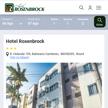
Check-In
Check-Out
Noites
Quartos
Hóspedes
06 Ago
07 Ago
1
1
2
Editar
Hotel Rosenbrock
R. Holanda 195
,
Balneario Camboriu
,
88338295
,
Brasil
(
Ver no Mapa
)