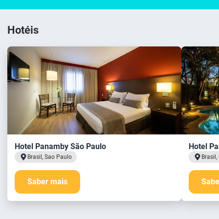
Hotéis
Hotel Panamby São Paulo
Hotel P
Brasil, Sao Paulo
Brasil
Saber mais
Sabe