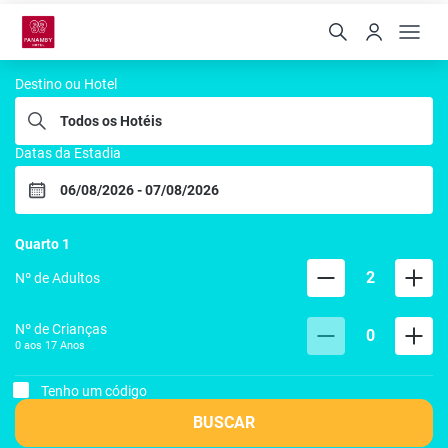
Hoteis Panamby
Destino ou Hotel
Datas da Estadia
Quarto
1
2
Nº de Adultos
Nº de Crianças
0
0 aos
17
Anos
Tenho um código
BUSCAR