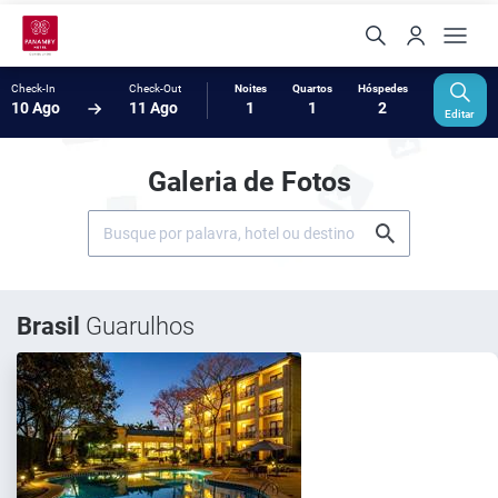
Check-In
Check-Out
Noites
Quartos
Hóspedes
10 Ago
11 Ago
1
1
2
Editar
Galeria de Fotos
Brasil
Guarulhos