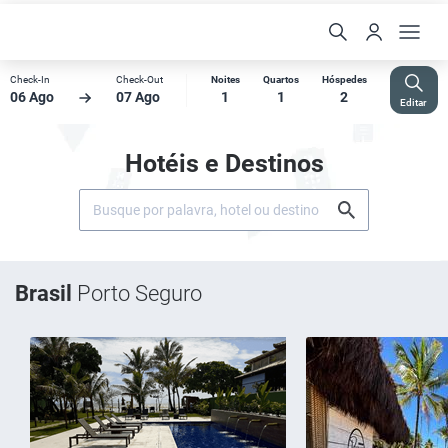
Check-In
Check-Out
Noites
Quartos
Hóspedes
06 Ago
07 Ago
1
1
2
Editar
Hotéis e Destinos
Brasil
Porto Seguro