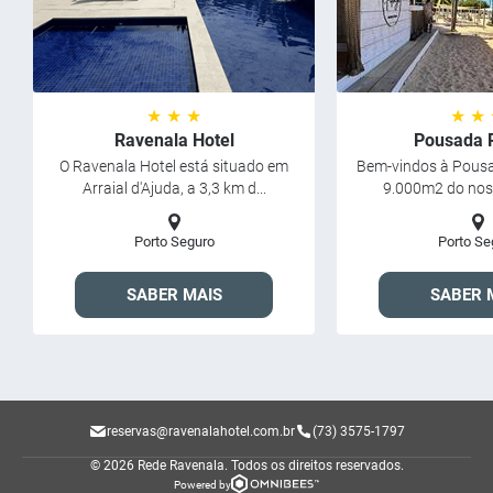
★ ★ ★
★ ★
Ravenala Hotel
Pousada P
O Ravenala Hotel está situado em
Bem-vindos à Pousa
Arraial d'Ajuda, a 3,3 km d...
9.000m2 do noss
Porto Seguro
Porto Se
SABER MAIS
SABER 
reservas@ravenalahotel.com.br
(73) 3575-1797
© 2026 Rede Ravenala.
Todos os direitos reservados.
Powered by