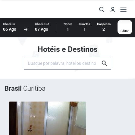
Check-In
Check-Out
Noites
Quartos
Hóspedes
06 Ago
07 Ago
1
1
2
Editar
Hotéis e Destinos
Brasil
Curitiba