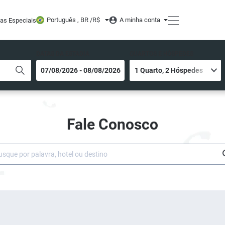
Português , BR /
R$
A minha conta
tas Especiais
DATAS DA ESTADIA
QUARTOS E HÓSPEDES
Fale Conosco