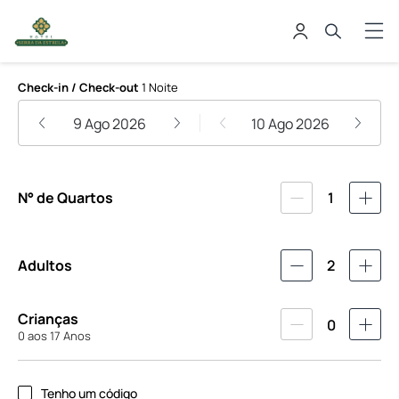
Hotel Serra da Estrela
Check-in / Check-out
1 Noite
9 Ago 2026
10 Ago 2026
N° de Quartos
1
Adultos
2
Crianças
0
0 aos 17 Anos
Tenho um código