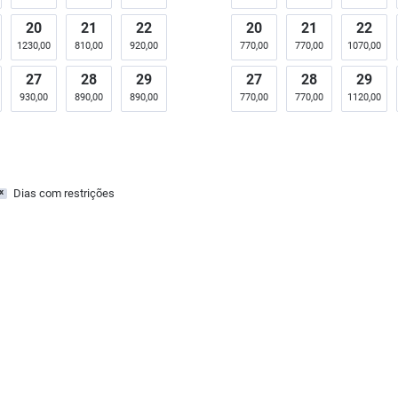
20
21
22
20
21
22
1230,00
810,00
920,00
770,00
770,00
1070,00
27
28
29
27
28
29
930,00
890,00
890,00
770,00
770,00
1120,00
Dias com restrições
x