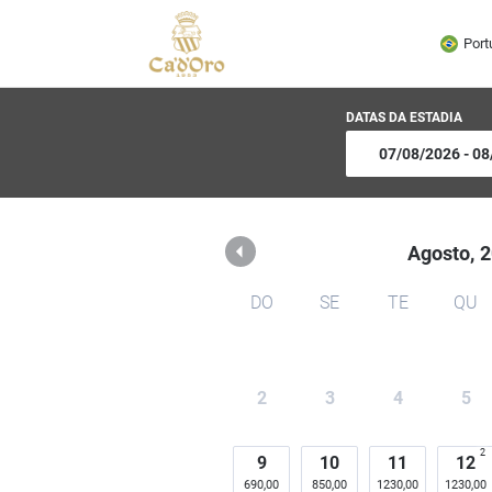
Hotel Cadoro São Paulo
Port
DATAS DA ESTADIA
Agosto,
2
DO
SE
TE
QU
2
3
4
5
2
9
10
11
12
690,00
850,00
1230,00
1230,00