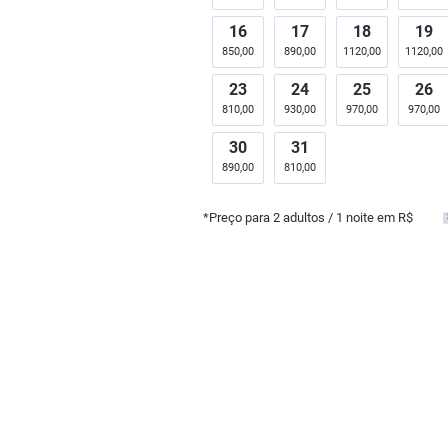
16
17
18
19
850,00
890,00
1120,00
1120,00
23
24
25
26
810,00
930,00
970,00
970,00
30
31
890,00
810,00
*Preço para
2
adultos
/ 1 noite em R$