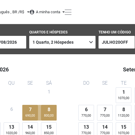
uguês , BR /
R$
A minha conta
QUARTOS E HÓSPEDES
TENHO UM CÓDIGO
026
Sete
QU
SE
SÁ
DO
SE
TE
1
1
1070,00
6
7
8
6
7
8
690,00
800,00
770,00
770,00
1120,00
13
14
15
13
14
15
1020,00
960,00
850,00
770,00
770,00
1070,00