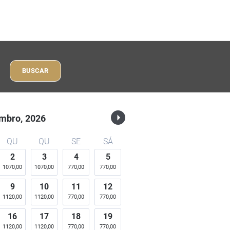
BUSCAR
mbro,
2026
QU
QU
SE
SÁ
2
3
4
5
1070,00
1070,00
770,00
770,00
9
10
11
12
1120,00
1120,00
770,00
770,00
16
17
18
19
1120,00
1120,00
770,00
770,00