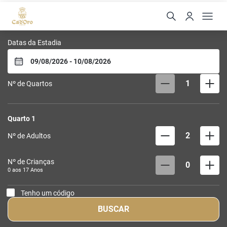
Hotel Cadoro São Paulo
Datas da Estadia
1
Nº de Quartos
Quarto
1
2
Nº de Adultos
Nº de Crianças
0
0 aos
17
Anos
Tenho um código
BUSCAR