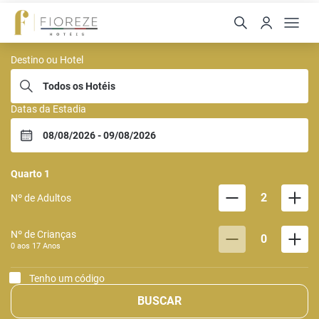
Hoteis Fioreze
Destino ou Hotel
Datas da Estadia
Quarto
1
2
Nº de Adultos
Nº de Crianças
0
0 aos
17
Anos
Tenho um código
BUSCAR