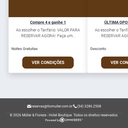
Compre 4 e ganhe 1
ÚLTIMA OP
Ao escolher o Tarifário: VALOR PARA
Ao escolher o Tari
RESERVAR AGORA!. Faça um...
RESERVAR AGORA
Noites Gratuitas
Desconto
VER CONDIÇÕES
VER CO
reservas@tiomuller.com.br
(54) 3286.2508
© 2026 Müller & Fioreze - Hotel Boutique.
Todos os direitos reservados.
Powered by