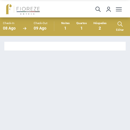
Check-In
Check-Out
Noites
Quartos
Hóspedes
08 Ago
09 Ago
1
1
2
Editar