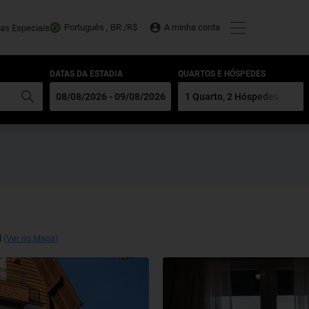
Português , BR /
R$
A minha conta
tas Especiais
DATAS DA ESTADIA
QUARTOS E HÓSPEDES
l
(
Ver no Mapa
)