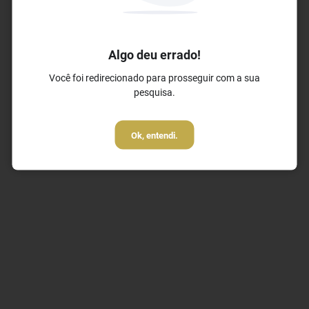
Bem-estar e Esportes
✓ Aluguel de bicicletas
Algo deu errado!
✓ Espaço Kids
Você foi redirecionado para prosseguir com a sua
✓ Academia de ginástica gratuita
pesquisa.
Ok, entendi.