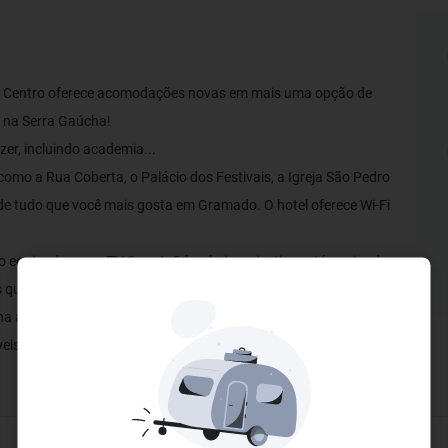
ze Centro oferece acomodações novas em mais uma opção de
e na Serra Gaúcha!
er, incluindo academia...
como a Rua Coberta, o Palácio dos Festivais, a Igreja São Pedro
de tudo que você mais gosta em Gramado. O hotel oferece Wi-Fi
ão equipados com TV Smart. O banheiro privativo está equipado
s quartos dispõem de guarda-roupa..
ha a melhor experiência em hospedagem!
veis com quem você ama!