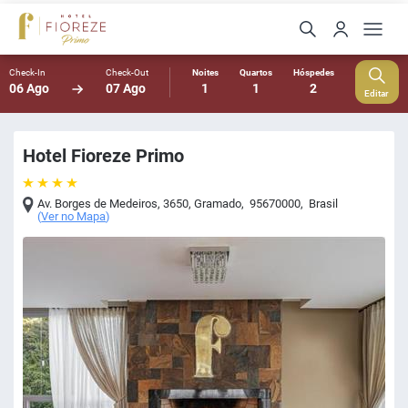
Check-In
Check-Out
Noites
Quartos
Hóspedes
06 Ago
07 Ago
1
1
2
Editar
Hotel Fioreze Primo
Av. Borges de Medeiros, 3650
,
Gramado
,
95670000
,
Brasil
(
Ver no Mapa
)