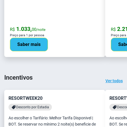
1.033,
2.21
R$
00
R$
/noite
Preço para 1 por pessoa
Preço para
Saber mais
Sab
Incentivos
Ver todos
RESORTWEEK20
RESORT
Desconto por Estadia
Descon
Ao escolher o Tarifário: Melhor Tarifa Disponivel |
Ao escolhe
BOT. Se reservar no mínimo 2 noite(s) beneficie de
BOT. Se re