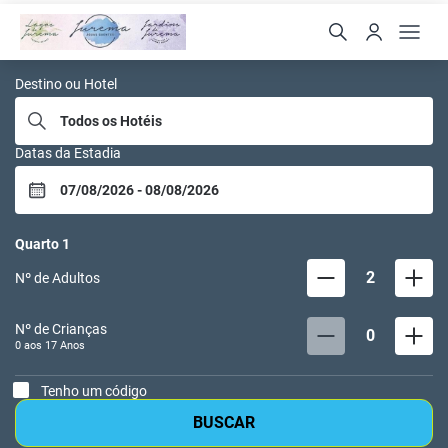
Jurema Aguas Quentes
Destino ou Hotel
Datas da Estadia
Quarto
1
2
Nº de Adultos
Nº de Crianças
0
0 aos
17
Anos
Tenho um código
BUSCAR