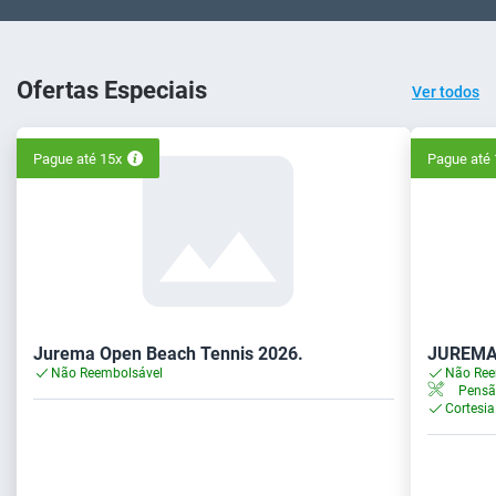
Ofertas Especiais
Ver todos
Pague até 15x
Pague até 
Jurema Open Beach Tennis 2026.
JUREMA
Não Reembolsável
Não Ree
Pensã
Cortesia