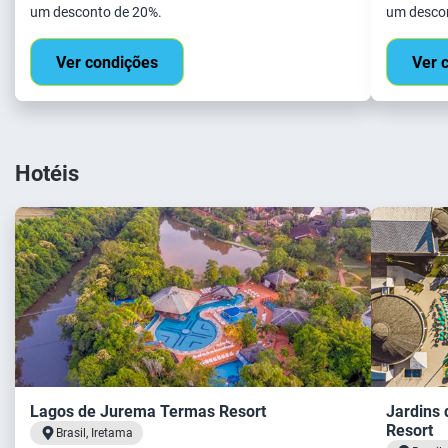
um desconto de 20%.
um desco
Ver condições
Ver 
Hotéis
Lagos de Jurema Termas Resort
Jardins
Resort
Brasil, Iretama