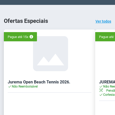
Ofertas Especiais
Ver todos
Pague até 15x
Pague até 
Jurema Open Beach Tennis 2026.
JUREMA
Não Reembolsável
Não Ree
Pensã
Cortesia