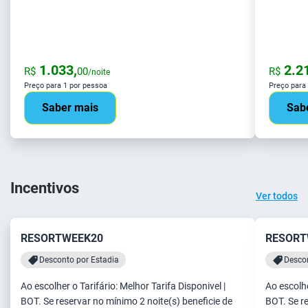
1.033,
2.21
R$
00
R$
/noite
Preço para 1 por pessoa
Preço para
Saber mais
Sab
Incentivos
Ver todos
RESORTWEEK20
RESORT
Desconto por Estadia
Descon
Ao escolher o Tarifário: Melhor Tarifa Disponivel |
Ao escolhe
BOT. Se reservar no mínimo 2 noite(s) beneficie de
BOT. Se re