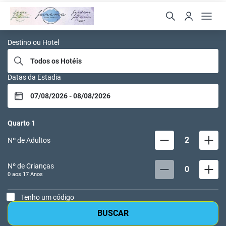
Jurema Aguas Quentes
Destino ou Hotel
Datas da Estadia
Quarto
1
2
Nº de Adultos
Nº de Crianças
0
0 aos
17
Anos
Tenho um código
BUSCAR