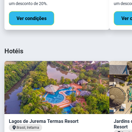
um desconto de 20%.
um desco
Ver condições
Ver 
Hotéis
Lagos de Jurema Termas Resort
Jardins
Resort
Brasil, Iretama