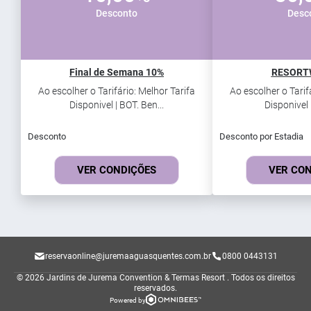
Desconto
Desc
Final de Semana 10%
RESORT
Ao escolher o Tarifário: Melhor Tarifa
Ao escolher o Tarif
Disponivel | BOT. Ben...
Disponivel |
Desconto
Desconto por Estadia
VER CONDIÇÕES
VER CO
reservaonline@juremaaguasquentes.com.br
0800 0443131
© 2026 Jardins de Jurema Convention & Termas Resort .
Todos os direitos
reservados.
Powered by