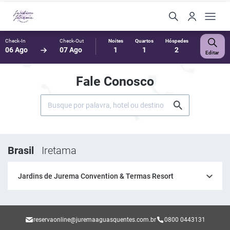
Check-In
Check-Out
Noites
Quartos
Hóspedes
06 Ago
07 Ago
1
1
2
Editar
Fale Conosco
Brasil
Iretama
Jardins de Jurema Convention & Termas Resort
reservaonline@juremaaguasquentes.com.br
0800 0443131