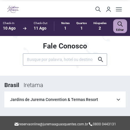
Check-In
Check-Out
Noites
Quartos
Hóspedes
10 Ago
11 Ago
1
1
2
Editar
Fale Conosco
Brasil
Iretama
Jardins de Jurema Convention & Termas Resort
reservaonline@juremaaguasquentes.com.br
0800 0443131