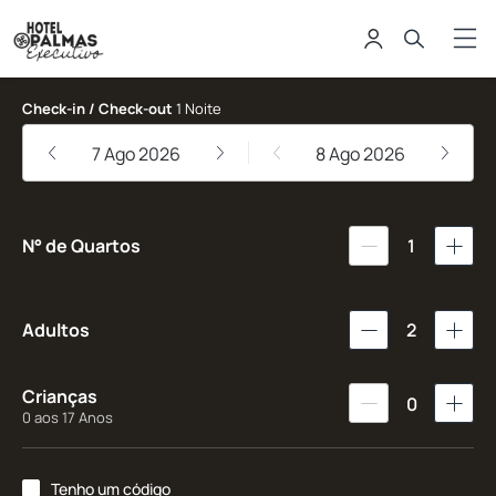
Hotel Palmas Executivo
Check-in / Check-out
1 Noite
7 Ago 2026
8 Ago 2026
N° de Quartos
1
Adultos
2
Crianças
0
0 aos 17 Anos
Tenho um código