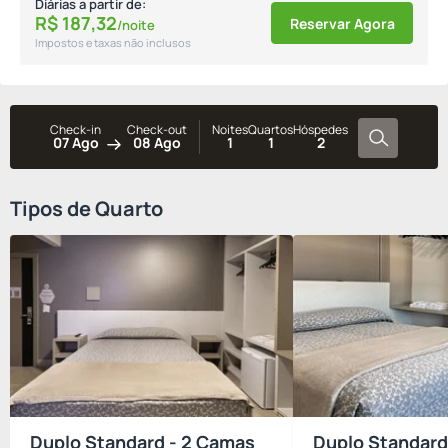
Diárias a partir de:
R$
187,
32
Reservar Agora
/noite
Impostos e taxas não inclusos
Check-in
Check-out
Noites
Quartos
Hóspedes
07 Ago
08 Ago
1
1
2
Tipos de Quarto
Duplo Standard - 2 Camas
Duplo Standard