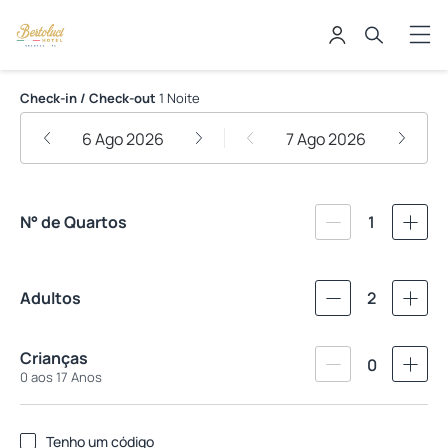
Bertoluci Hotel
Check-in / Check-out
1 Noite
6 Ago 2026
7 Ago 2026
N° de Quartos
1
Adultos
2
Crianças
0
0 aos 17 Anos
Tenho um código