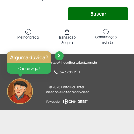
Buscar
Confirmação
Melhor preço
Transação
Imediata
Segura
x
Alguma dúvida?
reservas@hotelbertoluci.com.br
Clique aqui!
54 3286 1911
© 2026 Bertoluci Hotel.
Todos os direitos reservados.
Powered by