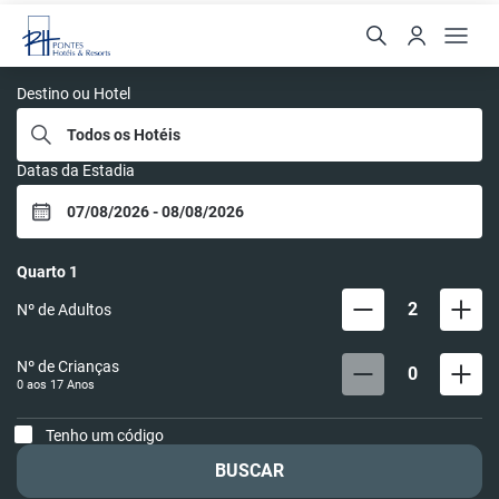
Rede Pontes
Destino ou Hotel
Datas da Estadia
Quarto
1
2
Nº de Adultos
Nº de Crianças
0
0 aos
17
Anos
Tenho um código
BUSCAR