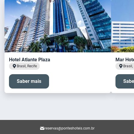
Hotel Atlante Plaza
Mar Hot
Brasil, Recife
Brasil,
Saber mais
Sabe
reservas@ponteshoteis.com.br