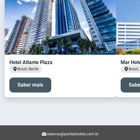
Hotel Atlante Plaza
Mar Hot
Brasil, Recife
Brasil,
Saber mais
Sabe
reservas@ponteshoteis.com.br