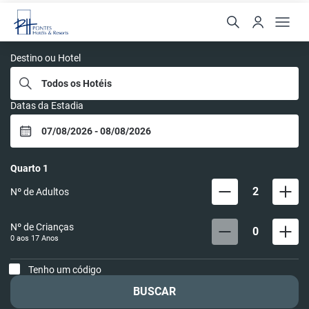
Rede Pontes
Destino ou Hotel
Datas da Estadia
Quarto
1
2
Nº de Adultos
Nº de Crianças
0
0 aos
17
Anos
Tenho um código
BUSCAR