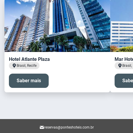
Hotel Atlante Plaza
Mar Hot
Brasil, Recife
Brasil,
Saber mais
Sabe
reservas@ponteshoteis.com.br