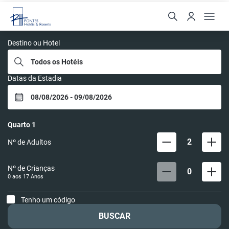
Rede Pontes
Destino ou Hotel
Datas da Estadia
Quarto
1
2
Nº de Adultos
Nº de Crianças
0
0 aos
17
Anos
Tenho um código
BUSCAR