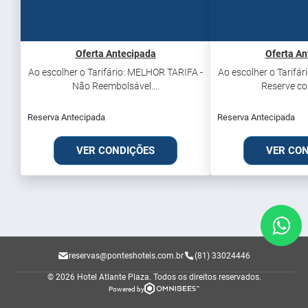
Oferta Antecipada
Oferta An
Ao escolher o Tarifário: MELHOR TARIFA -
Ao escolher o Tarifár
Não Reembolsável....
Reserve com
Reserva Antecipada
Reserva Antecipada
VER CONDIÇÕES
VER CO
reservas@ponteshoteis.com.br
(81) 33024446
© 2026 Hotel Atlante Plaza.
Todos os direitos reservados.
Powered by