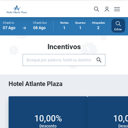
Check-In
Check-Out
Noites
Quartos
Hóspedes
07 Ago
08 Ago
1
1
2
Editar
Incentivos
Hotel Atlante Plaza
10,00%
10,
Desconto
Desc