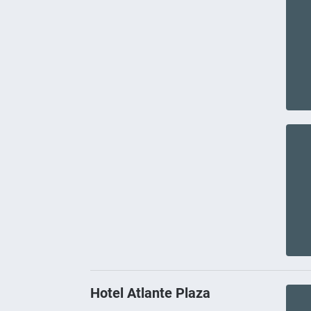
Hotel Atlante Plaza