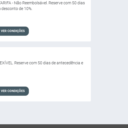
TARIFA - Não Reembolsável. Reserve com 50 dias
m desconto de 10%.
VER CONDIÇÕES
FLEXÍVEL. Reserve com 50 dias de antecedência e
VER CONDIÇÕES