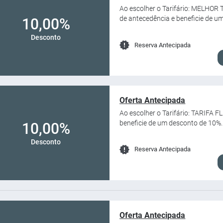
Ao escolher o Tarifário: MELHOR 
de antecedência e beneficie de u
10,00%
Desconto
Reserva Antecipada
Oferta Antecipada
Ao escolher o Tarifário: TARIFA 
beneficie de um desconto de 10%.
10,00%
Desconto
Reserva Antecipada
Oferta Antecipada