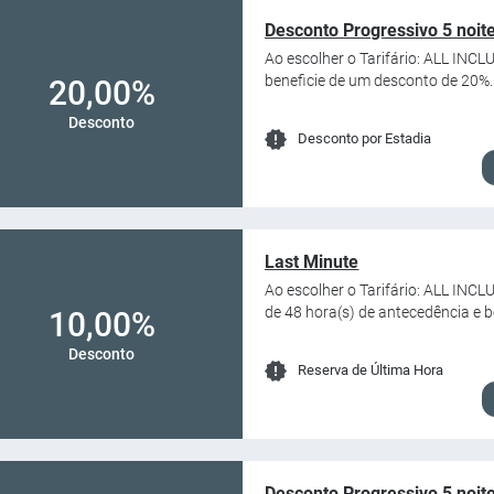
Desconto Progressivo 5 noit
Ao escolher o Tarifário: ALL INCLU
beneficie de um desconto de 20%.
20,00%
Desconto
Desconto por Estadia
Last Minute
Ao escolher o Tarifário: ALL INC
de 48 hora(s) de antecedência e b
10,00%
Desconto
Reserva de Última Hora
Desconto Progressivo 5 noit