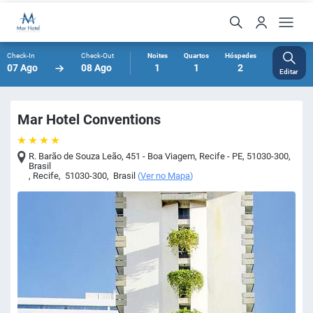
Check-In
Check-Out
Noites
Quartos
Hóspedes
07 Ago
08 Ago
1
1
2
Editar
Mar Hotel Conventions
R. Barão de Souza Leão, 451 - Boa Viagem, Recife - PE, 51030-300,
Brasil
,
Recife
,
51030-300
,
Brasil
(
Ver no Mapa
)