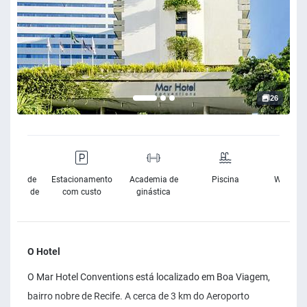
26
sibilidade
Estacionamento
Academia de
Piscina
Wifi Grat
Cadeira de
com custo
ginástica
Rodas
O Hotel
O Mar Hotel Conventions está localizado em Boa Viagem,
bairro nobre de Recife. A cerca de 3 km do Aeroporto