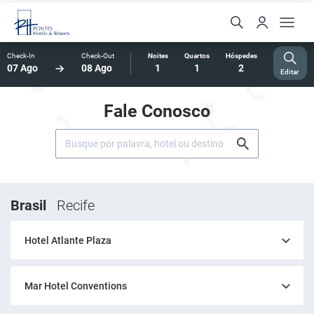
Check-In
Check-Out
Noites
Quartos
Hóspedes
07 Ago
08 Ago
1
1
2
Editar
Fale Conosco
Brasil
Recife
Hotel Atlante Plaza
Mar Hotel Conventions