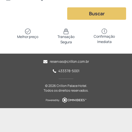
Buscar
Confirmação
Melhor preço
Transação
Imediata
Segura
reservas@crillon.com.br
433378-5001
© 2026 Crillon Palace Hotel.
Todos os direitos reservados.
Powered by