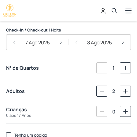
Crillon Palace Hotel
Check-in / Check-out
1 Noite
7 Ago 2026
8 Ago 2026
N° de Quartos
1
Adultos
2
Crianças
0
0 aos 17 Anos
Tenho um código