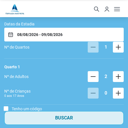
Fortaleza Mar Hotel
Datas da Estadia
1
Nº de Quartos
Quarto
1
2
Nº de Adultos
Nº de Crianças
0
0 aos
17
Anos
Tenho um código
BUSCAR