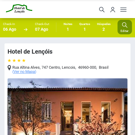
Check-In
Check-Out
Noites
Quartos
Hóspedes
06 Ago
07 Ago
1
1
2
Editar
Hotel de Lençóis
Rua Altina Alves, 747 Centro
,
Lencois
,
46960-000
,
Brasil
(
Ver no Mapa
)