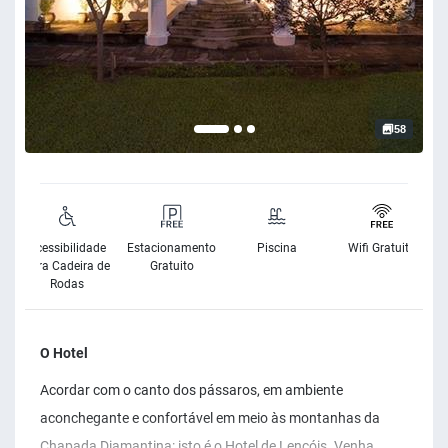
58
Acessibilidade
Estacionamento
Piscina
Wifi Gratuito
para Cadeira de
Gratuito
Rodas
O Hotel
Acordar com o canto dos pássaros, em ambiente
aconchegante e confortável em meio às montanhas da
Chapada Diamantina: isto é o Hotel de Lençóis. Venha