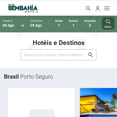
Check-In
Check-Out
Noites
Quartos
Hóspedes
08 Ago
09 Ago
1
1
2
Editar
Hotéis e Destinos
Brasil
Porto Seguro