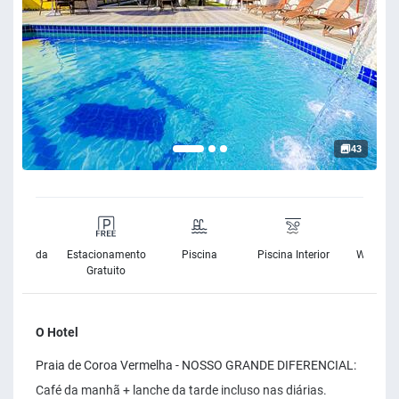
43
rnet Banda
Estacionamento
Piscina
Piscina Interior
Wifi Grat
Larga
Gratuito
O Hotel
Praia de Coroa Vermelha - NOSSO GRANDE DIFERENCIAL:
Café da manhã + lanche da tarde incluso nas diárias.