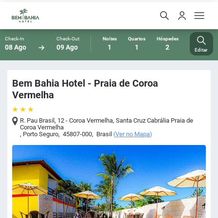
Check-In
Check-Out
Noites
Quartos
Hóspedes
08 Ago
09 Ago
1
1
2
Editar
Bem Bahia Hotel - Praia de Coroa
Vermelha
R. Pau Brasil, 12 - Coroa Vermelha, Santa Cruz Cabrália Praia de
Coroa Vermelha
,
Porto Seguro
,
45807-000
,
Brasil
(
Ver no Mapa
)