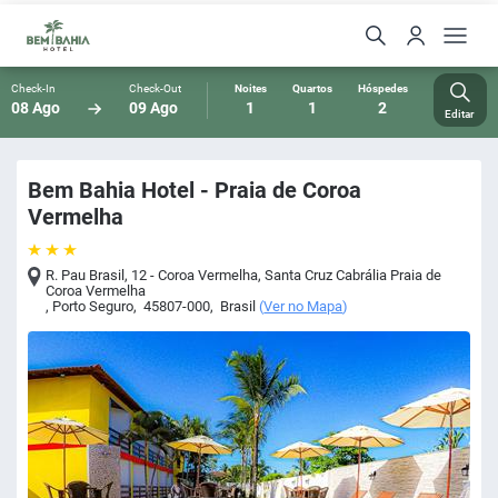
Check-In
Check-Out
Noites
Quartos
Hóspedes
08 Ago
09 Ago
1
1
2
Editar
Bem Bahia Hotel - Praia de Coroa
Vermelha
R. Pau Brasil, 12 - Coroa Vermelha, Santa Cruz Cabrália Praia de
Coroa Vermelha
,
Porto Seguro
,
45807-000
,
Brasil
(
Ver no Mapa
)