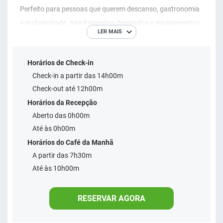
Perfeito para pessoas que querem descanso, gastronomia
e exclusividade. Apartamentos decorados e equipamentos
LER MAIS
novos. Hotel com identidade e temática baiana.
Gastronomia regional, equipe caracterizada, atendimento e
Horários de Check-in
decoração com muita personalidade, charme e aconchego.
Check-in a partir das 14h00m
Temos piscina adulto e infantil, além de mesa de jogos,
Check-out até 12h00m
jardim maravilhoso e o famoso canto da preguiça que é de
Horários da Recepção
praxe em todos os hotéis da Rede Bem Bahia. Café da
Aberto das 0h00m
manhã e café da ​tarde feito apenas com ingredientes
Até às 0h00m
naturais cultivados em horta própria. Estamos há 300m da
Horários do Café da Manhã
praia de Coroa de Vermelha, considerada hoje uma das
A partir das 7h30m
mais belas praias da Bahia, pela suas águas calmas e
Até às 10h00m
verdes
RESERVAR AGORA