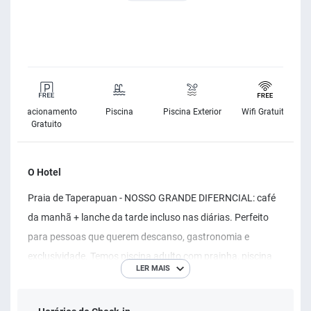
a
Estacionamento
Piscina
Piscina Exterior
Wifi Gratuito
Gratuito
O Hotel
Praia de Taperapuan - NOSSO GRANDE DIFERNCIAL: café
da manhã + lanche da tarde incluso nas diárias. Perfeito
para pessoas que querem descanso, gastronomia e
exclusividade. Temos piscina adulto com prainha, piscina
LER MAIS
infantil, hidromassagem, sala de jogos, bar, restaurante e
nossa famosa área da preguiça. Apartamentos completos