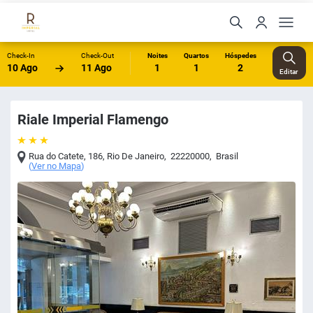
Check-In
Check-Out
Noites
Quartos
Hóspedes
10 Ago
11 Ago
1
1
2
Editar
Riale Imperial Flamengo
Rua do Catete, 186
,
Rio De Janeiro
,
22220000
,
Brasil
(
Ver no Mapa
)