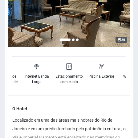
39
sibilidade
Internet Banda
Estacionamento
Piscina Exterior
Wifi Grat
Cadeira de
Larga
com custo
Rodas
O Hotel
Localizado em uma das áreas mais nobres do Rio de
Janeiro e em um prédio tombado pelo patrimônio cultural, o
Riale Imperial Flamento está enraizado nas memórias do