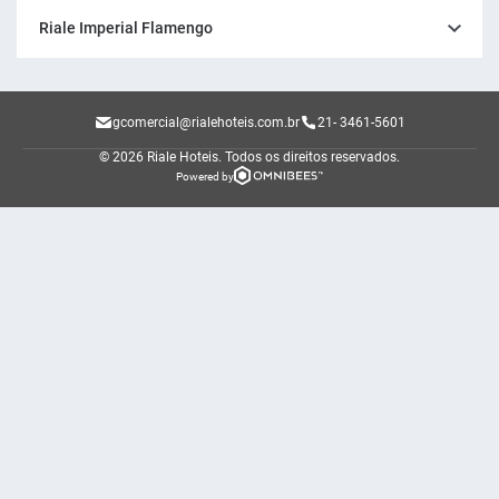
Riale Imperial Flamengo
gcomercial@rialehoteis.com.br
21- 3461-5601
© 2026 Riale Hoteis.
Todos os direitos reservados.
Powered by