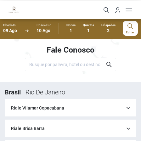
Check-In
Check-Out
Noites
Quartos
Hóspedes
09 Ago
10 Ago
1
1
2
Editar
Fale Conosco
Brasil
Rio De Janeiro
Riale Vilamar Copacabana
Riale Brisa Barra