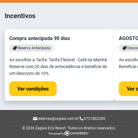
Incentivos
Compra antecipada 90 dias
AGOSTO
Reserva Antecipada
Desco
Ao escolher a Tarifa: Tarifa Flexível - Café da Manhã.
Ao escolhe
Reserve com 20 dias de antecedência e beneficie de
Beneficie
um desconto de 10%.
Ver condições
Ver 
reservas@zagaia.com.br
6721802280
© 2026 Zagaia Eco Resort.
Todos os direitos reservados.
Powered by