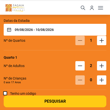
Zagaia Eco Resort
Datas da Estadia
1
Nº de Quartos
Quarto
1
2
Nº de Adultos
Nº de Crianças
0
0 aos
17
Anos
Tenho um código
PESQUISAR