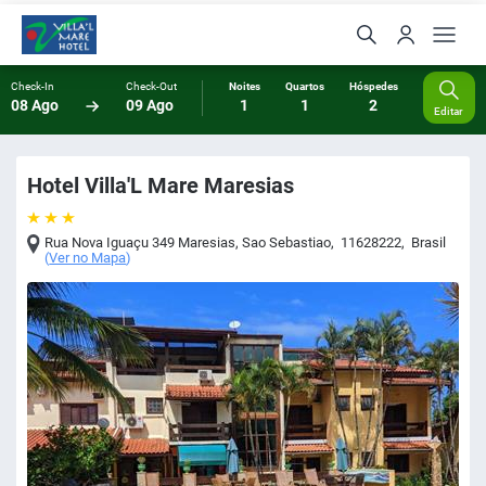
Check-In
Check-Out
Noites
Quartos
Hóspedes
08 Ago
09 Ago
1
1
2
Editar
Hotel Villa'L Mare Maresias
Rua Nova Iguaçu 349 Maresias
,
Sao Sebastiao
,
11628222
,
Brasil
(
Ver no Mapa
)