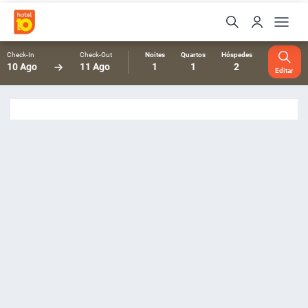
Check-In
Check-Out
Noites
Quartos
Hóspedes
10 Ago
11 Ago
1
1
2
Editar