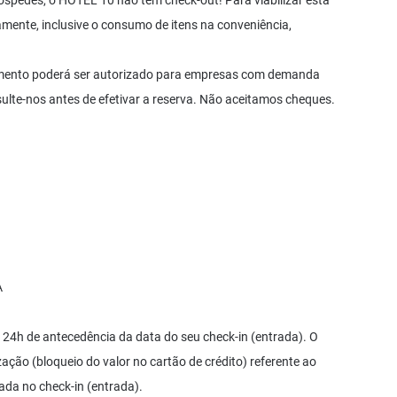
óspedes, o HOTEL 10 não tem check-out! Para viabilizar esta
mente, inclusive o consumo de itens na conveniência,
ramento poderá ser autorizado para empresas com demanda
ulte-nos antes de efetivar a reserva. Não aceitamos cheques.
A
 24h de antecedência da data do seu check-in (entrada). O
zação (bloqueio do valor no cartão de crédito) referente ao
zada no check-in (entrada).