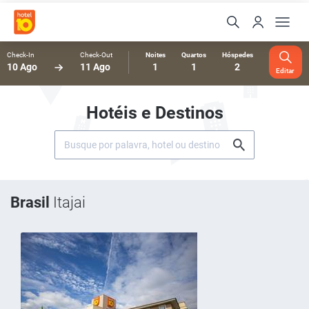
Check-In
Check-Out
Noites
Quartos
Hóspedes
10 Ago
11 Ago
1
1
2
Editar
Hotéis e Destinos
Brasil
Itajai