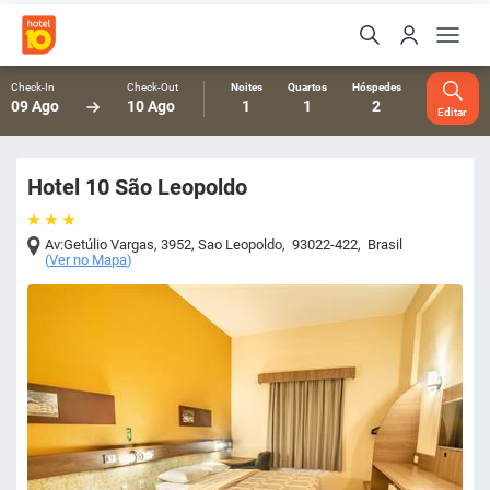
Check-In
Check-Out
Noites
Quartos
Hóspedes
09 Ago
10 Ago
1
1
2
Editar
Hotel 10 São Leopoldo
Av:Getúlio Vargas, 3952
,
Sao Leopoldo
,
93022-422
,
Brasil
(
Ver no Mapa
)