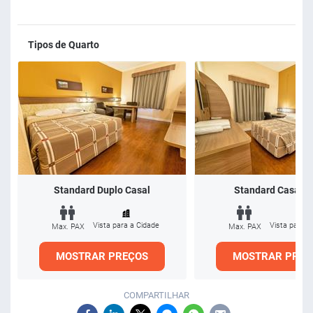
- Canoas - 20 km
- Porto Alegre - 36 km
- Nova Petrópolis - 57,6 km
Tipos de Quarto
- Gramado - 73,8 km
Esperamos por você!
Standard Duplo Casal
Standard Casal 
Vista para a Cidade
Vista para a
Max. PAX
Max. PAX
MOSTRAR PREÇOS
MOSTRAR PREÇ
COMPARTILHAR