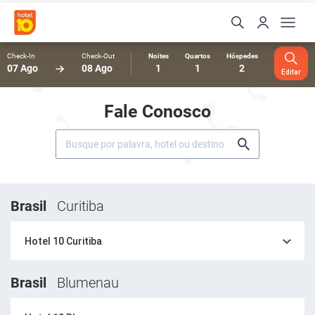
Check-In
Check-Out
Noites
Quartos
Hóspedes
07 Ago
08 Ago
1
1
2
Editar
Fale Conosco
Brasil
Curitiba
Hotel 10 Curitiba
Brasil
Blumenau