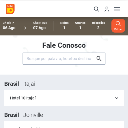
Check-In
Check-Out
Noites
Quartos
Hóspedes
06 Ago
07 Ago
1
1
2
Editar
Fale Conosco
Brasil
Itajai
Hotel 10 Itajaí
Brasil
Joinville